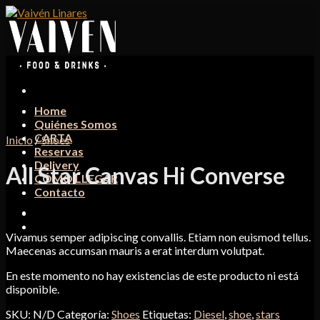
Skip
to
content
Home
Quiénes Somos
CARTA
Inicio
/
Shoes
Reservas
Delivery
All Star Canvas Hi Converse
CÓMO LLEGAR
Contacto
Vivamus semper adipiscing convallis. Etiam non euismod tellus.
Maecenas accumsan mauris a erat interdum volutpat.
En este momento no hay existencias de este producto ni está
disponible.
SKU:
N/D
Categoría:
Shoes
Etiquetas:
Diesel
,
shoe
,
stars