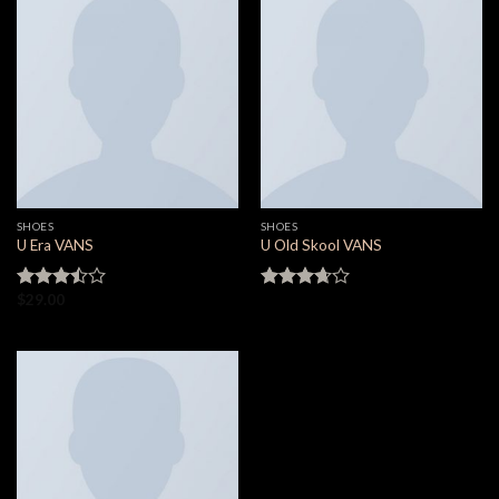
SHOES
SHOES
U Era VANS
U Old Skool VANS
$
29.00
Valorado
Valorado
en
3.50
en
3.67
de 5
de 5