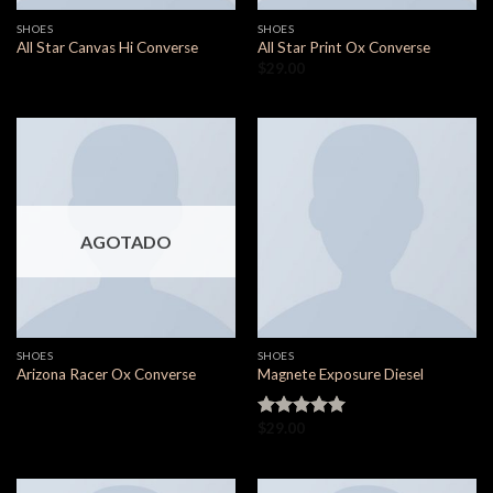
SHOES
SHOES
All Star Canvas Hi Converse
All Star Print Ox Converse
$
29.00
AGOTADO
SHOES
SHOES
Arizona Racer Ox Converse
Magnete Exposure Diesel
$
29.00
Valorado en
5.00
de 5