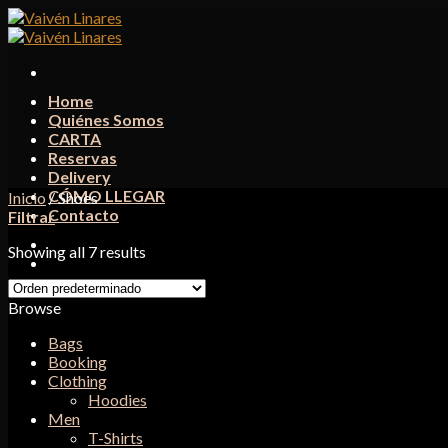
Skip
to
content
Home
Quiénes Somos
CARTA
Reservas
Delivery
CÓMO LLEGAR
Inicio
/
Shoes
Contacto
Filtrar
Showing all 7 results
Browse
Bags
Booking
Clothing
Hoodies
Men
T-Shirts