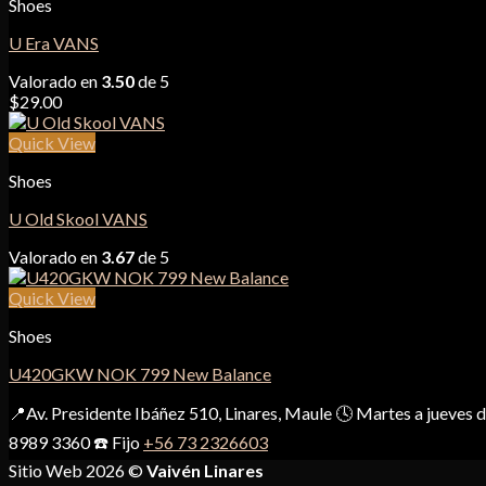
Shoes
U Era VANS
Valorado en
3.50
de 5
$
29.00
Quick View
Shoes
U Old Skool VANS
Valorado en
3.67
de 5
Quick View
Shoes
U420GKW NOK 799 New Balance
📍Av. Presidente Ibáñez 510, Linares, Maule 🕓 Martes a jueves
8989 3360 ☎️ Fijo
+56 73 2326603
Sitio Web 2026 ©
Vaivén Linares