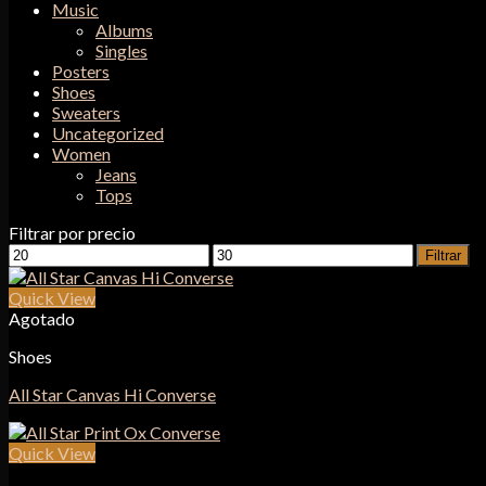
Music
Albums
Singles
Posters
Shoes
Sweaters
Uncategorized
Women
Jeans
Tops
Filtrar por precio
Precio
Precio
Filtrar
mínimo
máximo
Quick View
Agotado
Shoes
All Star Canvas Hi Converse
Quick View