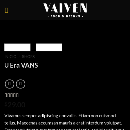
Skip
to
content
INICIO
/
SHOES
U Era VANS
Valorado
2
29.00
$
3.50
sobre 5
Vivamus semper adipiscing convallis. Etiam non euismod
basado
en
tellus. Maecenas accumsan mauris a erat interdum volutpat.
puntuaciones
Donec volutpat purus tempor sem molestie, sed blandit lacus