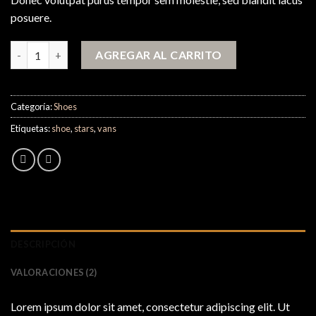
de
clientes
posuere.
U Era VANS cantidad
AGREGAR AL CARRITO
Categoría:
Shoes
Etiquetas:
shoe
,
stars
,
vans
DESCRIPCIÓN
VALORACIONES (2)
Lorem ipsum dolor sit amet, consectetur adipiscing elit. Ut