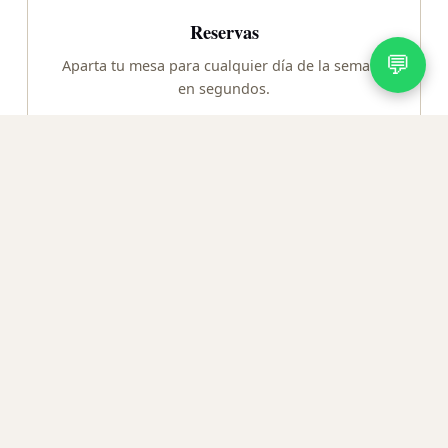
Reservas
💬
Aparta tu mesa para cualquier día de la semana
en segundos.
Reservar
🛵
Delivery
Pide para retirar o recibir en tu casa, directo
desde Toteat.
Pedir delivery