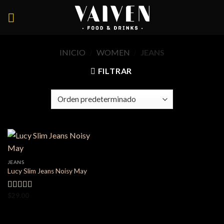
Skip
to
content
INICIO
/
WOMEN
/
JEANS
FILTRAR
JEANS
Lucy Slim Jeans Noisy May
$
29.00
Valorado
en
3.00
de 5