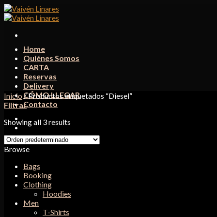
Skip
to
content
Home
Quiénes Somos
CARTA
Reservas
Delivery
CÓMO LLEGAR
Inicio
/
Productos etiquetados “Diesel”
Contacto
Filtrar
Showing all 3 results
Browse
Bags
Booking
Clothing
Hoodies
Men
T-Shirts