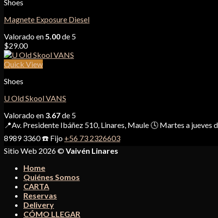
Shoes
Magnete Exposure Diesel
Valorado en
5.00
de 5
$
29.00
Quick View
Shoes
U Old Skool VANS
Valorado en
3.67
de 5
📍Av. Presidente Ibáñez 510, Linares, Maule 🕓 Martes a jueves
8989 3360 ☎️ Fijo
+56 73 2326603
Sitio Web 2026 ©
Vaivén Linares
Home
Quiénes Somos
CARTA
Reservas
Delivery
CÓMO LLEGAR