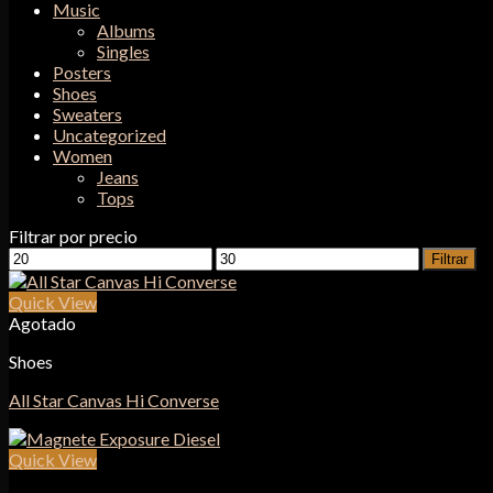
Music
Albums
Singles
Posters
Shoes
Sweaters
Uncategorized
Women
Jeans
Tops
Filtrar por precio
Precio
Precio
Filtrar
mínimo
máximo
Quick View
Agotado
Shoes
All Star Canvas Hi Converse
Quick View