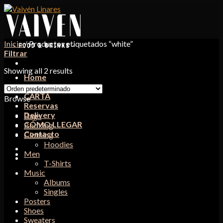
Skip
to
content
Inicio
/
Productos etiquetados “white”
Filtrar
Showing all 2 results
Home
Quiénes Somos
CARTA
Browse
Reservas
Delivery
Bags
CÓMO LLEGAR
Booking
Contacto
Clothing
Hoodies
Men
T-Shirts
Music
Albums
Singles
Posters
Shoes
Sweaters