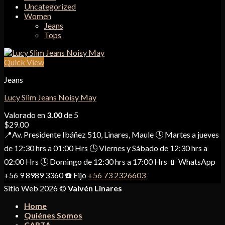
Uncategorized
Women
Jeans
Tops
Quick View
Jeans
Lucy Slim Jeans Noisy May
Valorado en
3.00
de 5
$
29.00
📍Av. Presidente Ibáñez 510, Linares, Maule 🕓 Martes a jueves
de 12:30 hrs a 01:00 Hrs 🕓 Viernes y Sábado de 12:30 hrs a
02:00 Hrs 🕓 Domingo de 12:30 hrs a 17:00 Hrs 📱 WhatsApp
+56 9 8989 3360 ☎️ Fijo
+56 73 2326603
Sitio Web 2026 ©
Vaivén Linares
Home
Quiénes Somos
CARTA