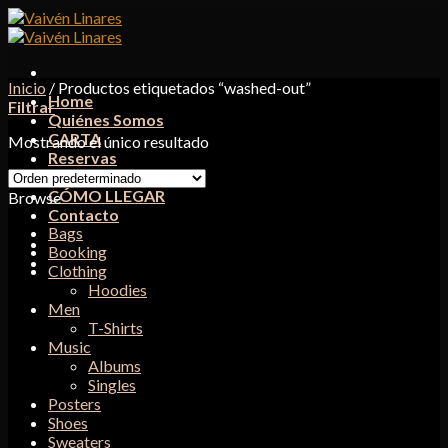
Skip
to
content
Inicio
/
Productos etiquetados “washed-out”
Home
Filtrar
Quiénes Somos
CARTA
Mostrando el único resultado
Reservas
Delivery
CÓMO LLEGAR
Browse
Contacto
Bags
Booking
Clothing
Hoodies
Men
T-Shirts
Music
Albums
Singles
Posters
Shoes
Sweaters