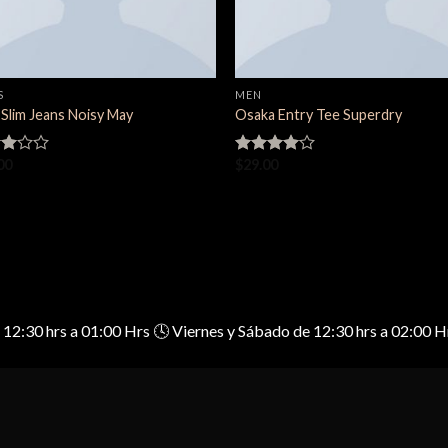
S
MEN
 Slim Jeans Noisy May
Osaka Entry Tee Superdry
00
$
29.00
rado
Valorado
en
4.00
de 5
de 12:30 hrs a 01:00 Hrs 🕓 Viernes y Sábado de 12:30 hrs a 02:0