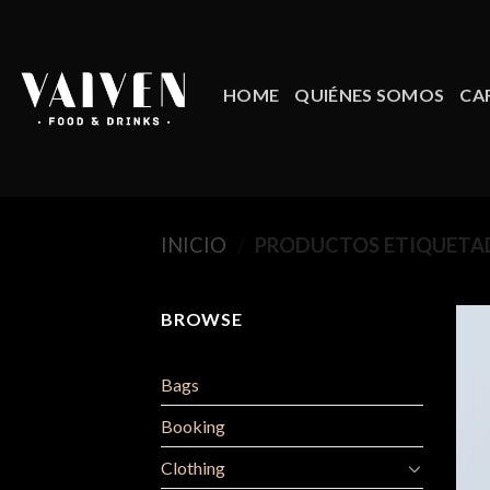
Skip
to
content
HOME
QUIÉNES SOMOS
CA
INICIO
/
PRODUCTOS ETIQUETAD
BROWSE
Bags
Booking
Clothing