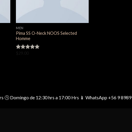
MEN
Pima SS O-Neck NOOS Selected
Homme
$
29.00
Valorado en
5.00
de 5
0 Hrs 🕓 Domingo de 12:30 hrs a 17:00 Hrs 📱 WhatsApp +56 9 8989