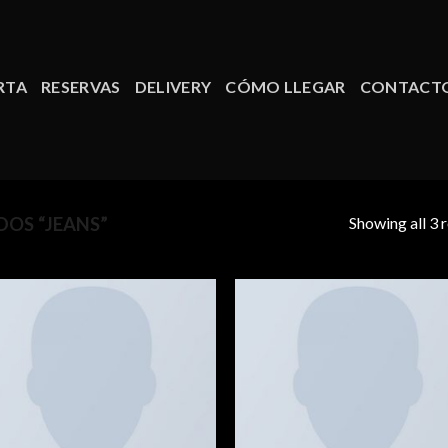
RTA
RESERVAS
DELIVERY
CÓMO LLEGAR
CONTACT
Showing all 3 r
OS “JEANS”