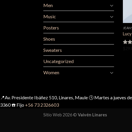
Men
Music
Posters
JEAN
Lucy
Shoes
$
29.
Valo
Sweaters
en
3.00
Uncategorized
de 5
Women
📍Av. Presidente Ibáñez 510, Linares, Maule 🕓 Martes a jueves 
3360 ☎️ Fijo
+56 73 2326603
Sitio Web 2026 ©
Vaivén Linares