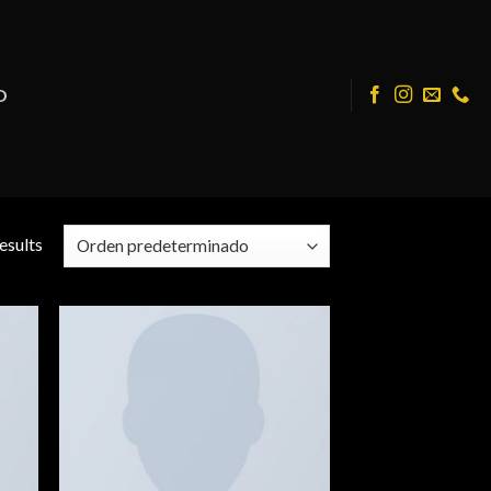
O
esults