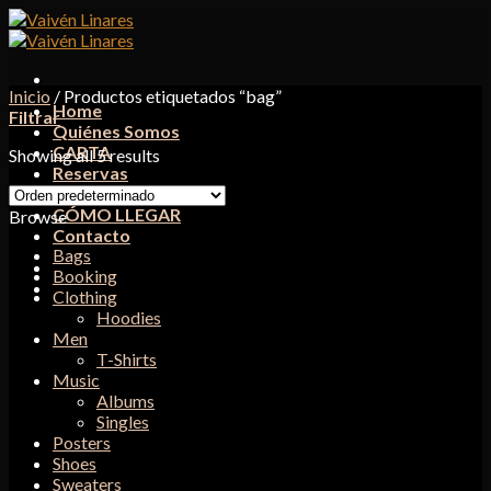
Skip
to
content
Inicio
/
Productos etiquetados “bag”
Home
Filtrar
Quiénes Somos
CARTA
Showing all 5 results
Reservas
Delivery
CÓMO LLEGAR
Browse
Contacto
Bags
Booking
Clothing
Hoodies
Men
T-Shirts
Music
Albums
Singles
Posters
Shoes
Sweaters