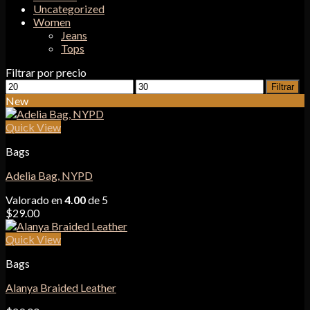
Uncategorized
Women
Jeans
Tops
Filtrar por precio
Precio
Precio
Filtrar
mínimo
máximo
New
Quick View
Bags
Adelia Bag, NYPD
Valorado en
4.00
de 5
$
29.00
Quick View
Bags
Alanya Braided Leather