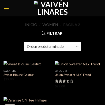
Skip
to
content
INICIO
/
WOMEN
/
PÁGINA 2
FILTRAR
SWEATERS
SWEATERS
Sweat Blouse Gestuz
Union Sweater NLY Trend
$
29.00
$
29.00
Valorado
en
3.50
de 5