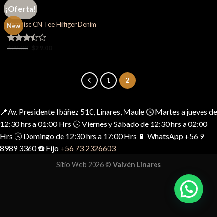
¡Oferta!
TOPS
Varanise CN Tee Hilfiger Denim
New
El
El
$
29.00
$
29.00
Valorado
precio
precio
en
3.50
original
actual
de 5
era:
es:
$29.00.
$29.00.
1
2
📍Av. Presidente Ibáñez 510, Linares, Maule 🕓 Martes a jueves de
12:30 hrs a 01:00 Hrs 🕓 Viernes y Sábado de 12:30 hrs a 02:00
Hrs 🕓 Domingo de 12:30 hrs a 17:00 Hrs 📱 WhatsApp +56 9
8989 3360 ☎️ Fijo
+56 73 2326603
Sitio Web 2026 ©
Vaivén Linares