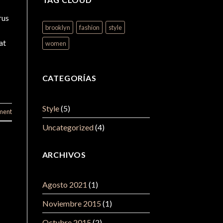
rus
brooklyn
fashion
style
at
women
CATEGORÍAS
Style
(5)
ment
Uncategorized
(4)
ARCHIVOS
Agosto 2021
(1)
Noviembre 2015
(1)
Octubre 2015
(2)