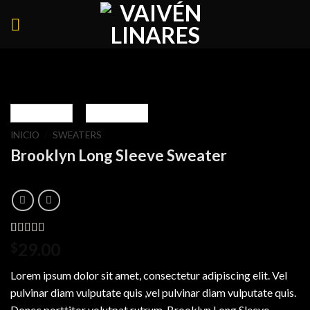
Skip
to
content
INICIO
/
SWEATERS
Brooklyn Long Sleeve Sweater
Valorado
3
29.00
$
4.00
sobre 5
Lorem ipsum dolor sit amet, consectetur adipiscing elit. Vel
basado en
puntuaciones
pulvinar diam vulputate quis ,vel pulvinar diam vulputate quis.
de
Donec porttitor volutpat rutrum .Brooklyn Long Sleeve