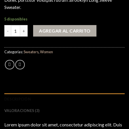
clientes
Sweater.
5 disponibles
Brooklyn Long Sleeve Sweater cantidad
AGREGAR AL CARRITO
Categorías:
Sweaters
,
Women
DESCRIPCIÓN
VALORACIONES (3)
Lorem ipsum dolor sit amet, consectetur adipiscing elit. Duis