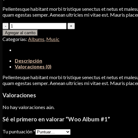
Pellentesque habitant morbi tristique senectus et netus et malesu
quam egestas semper. Aenean ultricies mi vitae est. Mauris placer
Woo
Album
Agregar al carrito
#1
Categorías:
Albums
,
Music
cantidad
Descripción
Valoraciones (0)
Pellentesque habitant morbi tristique senectus et netus et malesu
quam egestas semper. Aenean ultricies mi vitae est. Mauris placer
Valoraciones
No hay valoraciones aún.
Sé el primero en valorar “Woo Album #1”
Tu puntuación
*