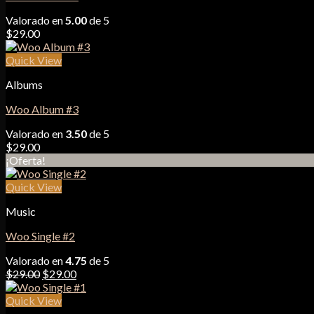
Valorado en
5.00
de 5
$
29.00
Quick View
Albums
Woo Album #3
Valorado en
3.50
de 5
$
29.00
¡Oferta!
Quick View
Music
Woo Single #2
Valorado en
4.75
de 5
El
El
$
29.00
$
29.00
precio
precio
original
actual
Quick View
era:
es: