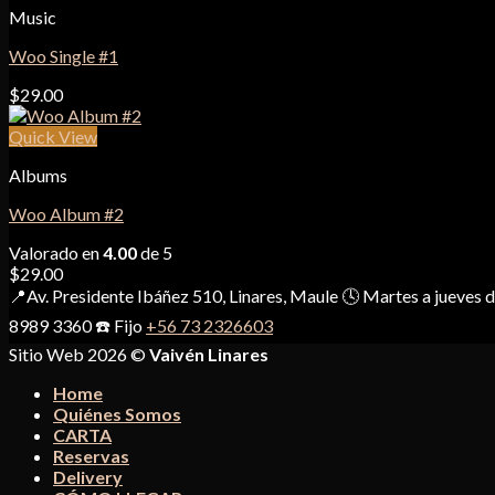
Music
$29.00.
$29.00.
Woo Single #1
$
29.00
Quick View
Albums
Woo Album #2
Valorado en
4.00
de 5
$
29.00
📍Av. Presidente Ibáñez 510, Linares, Maule 🕓 Martes a jueves
8989 3360 ☎️ Fijo
+56 73 2326603
Sitio Web 2026 ©
Vaivén Linares
Home
Quiénes Somos
CARTA
Reservas
Delivery