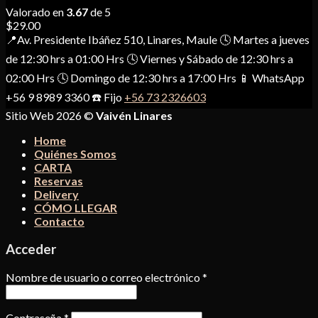
Valorado en
3.67
de 5
$
29.00
📍Av. Presidente Ibáñez 510, Linares, Maule 🕓 Martes a jueves
de 12:30 hrs a 01:00 Hrs 🕓 Viernes y Sábado de 12:30 hrs a
02:00 Hrs 🕓 Domingo de 12:30 hrs a 17:00 Hrs 📱 WhatsApp
+56 9 8989 3360 ☎️ Fijo
+56 73 2326603
Sitio Web 2026 ©
Vaivén Linares
Home
Quiénes Somos
CARTA
Reservas
Delivery
CÓMO LLEGAR
Contacto
Acceder
Nombre de usuario o correo electrónico
*
Contraseña
*