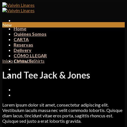
Skip
to
content
New
Home
Quiénes Somos
CARTA
Reservas
Delivery
CÓMO LLEGAR
Inicio
Contacto
/
Men
/
T-Shirts
Land Tee Jack & Jones
Lorem ipsum dolor sit amet, consectetur adipiscing elit.
Vestibulum iaculis massa nec velit commodo lobortis. Quisque
diam lacus, tincidunt vitae eros porta, sagittis rhoncus est.
Quisque sed justo a erat lobortis gravida.