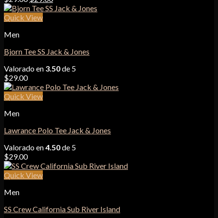
precio
precio
original
actual
Quick View
era:
es:
Men
$29.00.
$29.00.
Bjorn Tee SS Jack & Jones
Valorado en
3.50
de 5
$
29.00
Quick View
Men
Lawrance Polo Tee Jack & Jones
Valorado en
4.50
de 5
$
29.00
Quick View
Men
SS Crew California Sub River Island