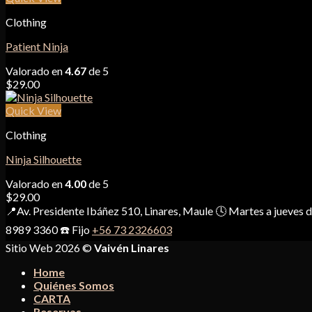
Clothing
Patient Ninja
Valorado en
4.67
de 5
$
29.00
Quick View
Clothing
Ninja Silhouette
Valorado en
4.00
de 5
$
29.00
📍Av. Presidente Ibáñez 510, Linares, Maule 🕓 Martes a jueves
8989 3360 ☎️ Fijo
+56 73 2326603
Sitio Web 2026 ©
Vaivén Linares
Home
Quiénes Somos
CARTA
Reservas