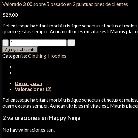
Valorado
3.00
sobre 5 basado en
2
puntuaciones de clientes
$
29.00
Pellentesque habitant morbi tristique senectus et netus et malesu
quam egestas semper. Aenean ultricies mi vitae est. Mauris placer
Happy
Ninja
Agregar al carrito
cantidad
Categorías:
Clothing
,
Hoodies
Descripción
Valoraciones (2)
Pellentesque habitant morbi tristique senectus et netus et malesu
quam egestas semper. Aenean ultricies mi vitae est. Mauris placer
2 valoraciones en
Happy Ninja
No hay valoraciones aún.