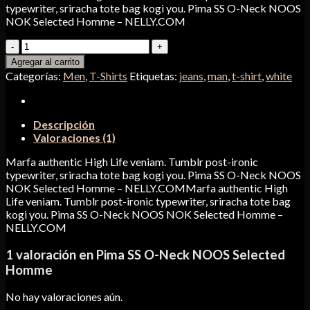
typewriter, sriracha tote bag kogi you. Pima SS O-Neck NOOS
NOK Selected Homme – NELLY.COM
Pima
SS
Agregar al carrito
O-
Categorías:
Men
,
T-Shirts
Etiquetas:
jeans
,
man
,
t-shirt
,
white
Neck
NOOS
Selected
Homme
Descripción
cantidad
Valoraciones (1)
Marfa authentic High Life veniam. Tumblr post-ironic
typewriter, sriracha tote bag kogi you. Pima SS O-Neck NOOS
NOK Selected Homme – NELLY.COMMarfa authentic High
Life veniam. Tumblr post-ironic typewriter, sriracha tote bag
kogi you. Pima SS O-Neck NOOS NOK Selected Homme –
NELLY.COM
1 valoración en
Pima SS O-Neck NOOS Selected
Homme
No hay valoraciones aún.