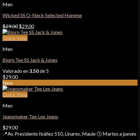
Men
Wicked SS O-Neck Selected Homme
El
El
$
29.00
$
29.00
precio
precio
original
actual
Quick View
era:
es:
Men
$29.00.
$29.00.
Bjorn Tee SS Jack & Jones
Valorado en
3.50
de 5
$
29.00
New
Quick View
Men
Jeansmaker Tee Lee Jeans
$
29.00
📍Av. Presidente Ibáñez 510, Linares, Maule 🕓 Martes a jueves