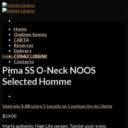
Skip
to
content
Home
Quiénes Somos
CARTA
Reservas
Delivery
Inicio
CÓMO LLEGAR
/
Men
/
T-Shirts
Contacto
Pima SS O-Neck NOOS
Selected Homme
Valorado
5.00
sobre 5 basado en
1
puntuación de cliente
$
29.00
Marfa authentic High Life veniam. Tumblr post-ironic