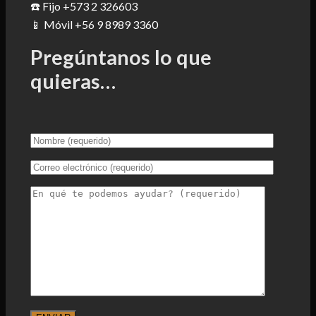
☎️ Fijo +573 2 326603
📱 Móvil +56 9 8989 3360
Pregúntanos lo que
quieras…