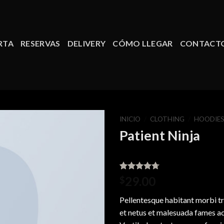
RTA
RESERVAS
DELIVERY
CÓMO LLEGAR
CONTACT
INICIO
/
CLOTHING
/
HOODIE
Patient Ninja
Valorado
3
29.00
$
4.67
sobre
5 basado
Pellentesque habitant morbi tr
en
puntuaciones
et netus et malesuada fames ac
de clientes