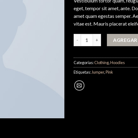
Vestibulum tortor quam, feugiat
eget, tempor sit amet, ante. Do
amet quam egestas semper. Aen
vitae est. Mauris placerat eleif
Patient Ninja cantidad
AGREGAR 
Categorías:
Clothing
,
Hoodies
Etiquetas:
Jumper
,
Pink