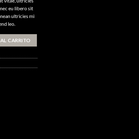
 vitae, ultricies
nec eu libero sit
ean ultricies mi
end leo.
AL CARRITO