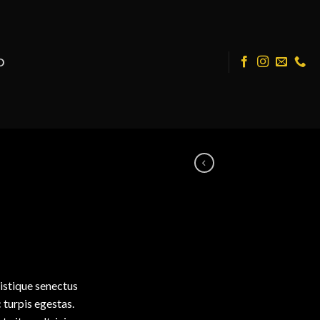
O
S
istique senectus
 turpis egestas.