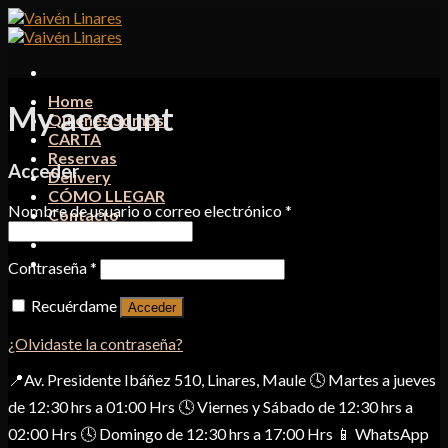
Skip
to
content
Home
My account
Quiénes Somos
CARTA
Reservas
Acceder
Delivery
CÓMO LLEGAR
Nombre de usuario o correo electrónico
*
Contacto
Contraseña
*
Recuérdame
Acceder
¿Olvidaste la contraseña?
📍Av. Presidente Ibáñez 510, Linares, Maule 🕓 Martes a jueves
de 12:30 hrs a 01:00 Hrs 🕓 Viernes y Sábado de 12:30 hrs a
02:00 Hrs 🕓 Domingo de 12:30 hrs a 17:00 Hrs 📱 WhatsApp