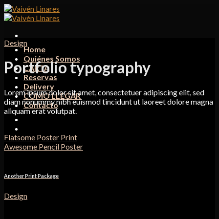
Skip
to
content
Design
Home
Quiénes Somos
Portfolio typography
CARTA
Reservas
Delivery
Lorem ipsum dolor sit amet, consectetuer adipiscing elit, sed
CÓMO LLEGAR
diam nonummy nibh euismod tincidunt ut laoreet dolore magna
Contacto
aliquam erat volutpat.
Flatsome Poster Print
Awesome Pencil Poster
Another Print Package
Design