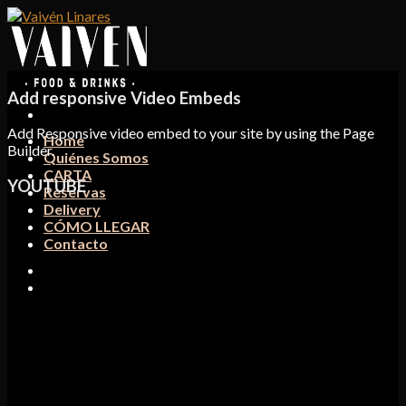
Skip
to
content
Add responsive Video Embeds
Add Responsive video embed to your site by using the Page
Home
Builder.
Quiénes Somos
CARTA
YOUTUBE
Reservas
Delivery
CÓMO LLEGAR
Contacto