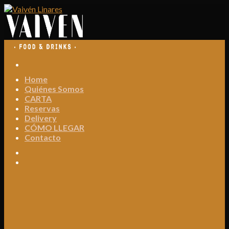
Skip
to
content
Home
Quiénes Somos
CARTA
Reservas
Delivery
CÓMO LLEGAR
Contacto