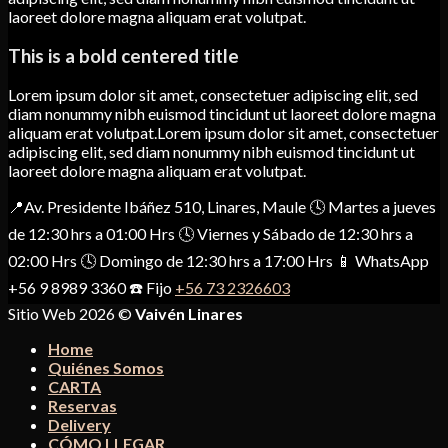
laoreet dolore magna aliquam erat volutpat.
This is a bold centered title
Lorem ipsum dolor sit amet, consectetuer adipiscing elit, sed
diam nonummy nibh euismod tincidunt ut laoreet dolore magna
aliquam erat volutpat.Lorem ipsum dolor sit amet, consectetuer
adipiscing elit, sed diam nonummy nibh euismod tincidunt ut
laoreet dolore magna aliquam erat volutpat.
📍Av. Presidente Ibáñez 510, Linares, Maule 🕓 Martes a jueves
de 12:30 hrs a 01:00 Hrs 🕓 Viernes y Sábado de 12:30 hrs a
02:00 Hrs 🕓 Domingo de 12:30 hrs a 17:00 Hrs 📱 WhatsApp
+56 9 8989 3360 ☎️ Fijo
+56 73 2326603
Sitio Web 2026 ©
Vaivén Linares
Home
Quiénes Somos
CARTA
Reservas
Delivery
CÓMO LLEGAR