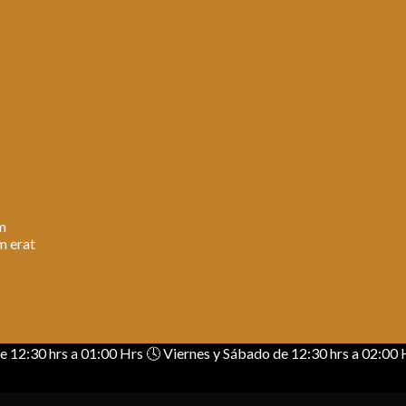
am
m erat
 de 12:30 hrs a 01:00 Hrs 🕓 Viernes y Sábado de 12:30 hrs a 02: