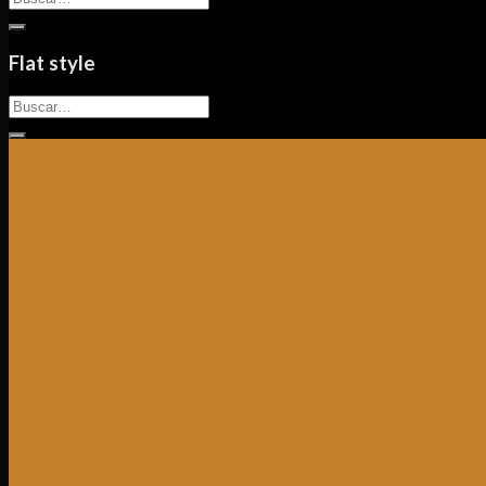
por:
Flat style
Buscar
por: