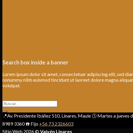
Search box inside a banner
Lorem ipsum dolor sit amet, consectetuer adipiscing elit, sed di
nonummy nibh euismod tincidunt ut laoreet dolore magna aliqua
volutpat.
Buscar
por:
📍Av. Presidente Ibáñez 510, Linares, Maule 🕓 Martes a jueves
8989 3360 ☎️ Fijo
+56 73 2326603
Sitio Web 2026 ©
Vaivén Linares