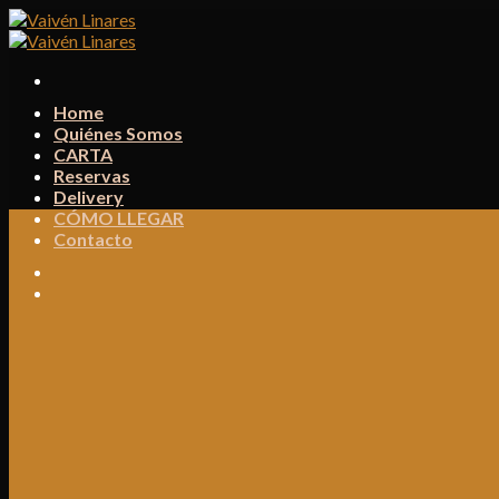
Skip
to
content
Home
Quiénes Somos
CARTA
Reservas
Delivery
CÓMO LLEGAR
Contacto