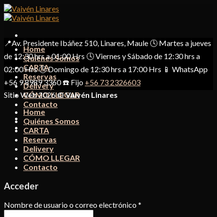
Skip
to
content
📍Av. Presidente Ibáñez 510, Linares, Maule 🕓 Martes a jueves
Home
de 12:30 hrs a 01:00 Hrs 🕓 Viernes y Sábado de 12:30 hrs a
Quiénes Somos
CARTA
02:00 Hrs 🕓 Domingo de 12:30 hrs a 17:00 Hrs 📱 WhatsApp
Reservas
+56 9 8989 3360 ☎️ Fijo
+56 73 2326603
Delivery
Sitio Web 2026 ©
CÓMO LLEGAR
Vaivén Linares
Contacto
Home
Quiénes Somos
CARTA
Reservas
Delivery
CÓMO LLEGAR
Contacto
Acceder
Nombre de usuario o correo electrónico
*