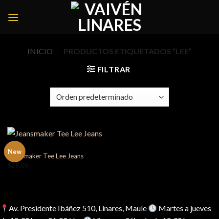
Skip
to
content
INICIO
/
PRODUCTOS ETIQUETADOS “LEE”
FILTRAR
MEN
New
Jeansmaker Tee Lee Jeans
$
29.00
Av. Presidente Ibáñez 510, Linares, Maule
Martes a jueves